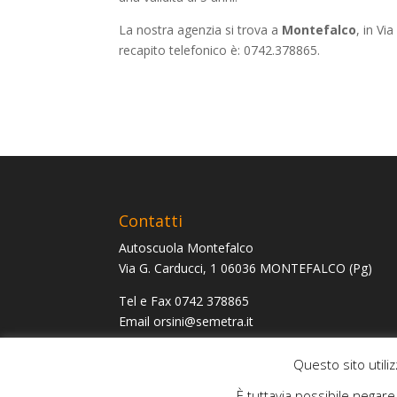
La nostra agenzia si trova a
Montefalco
, in Vi
recapito telefonico è: 0742.378865.
Contatti
Autoscuola Montefalco
Via G. Carducci, 1 06036 MONTEFALCO (Pg)
Tel e Fax
0742 378865
Email
@inisro
ti.artemes
P.Iva 01991220540
Questo sito utiliz
È tuttavia possibile negar